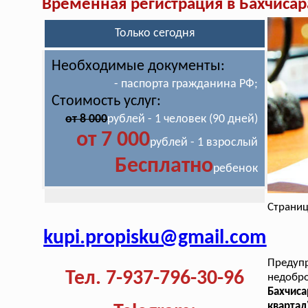
Временная регистрация в Бахчисар
Только сегодня
Необходимые документы:
- паспорта гражданина РФ;
Стоимость услуг:
от 8 000
рублей - 1 человек (90 дней)
от 7 000
рублей - 1 взрослый
Бесплатно
ребенок
Страниц
kupi.propisku@gmail.com
Преду
Тел. 7-937-796-30-96
недобр
Бахчис
квартал