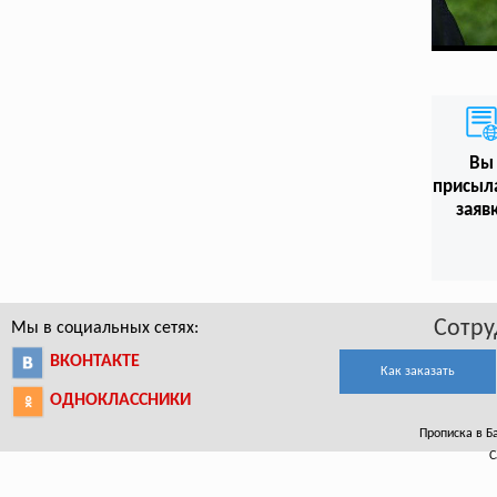
Вы
присыл
заяв
Сотру
Мы в социальных сетях:
ВКОНТАКТЕ
Как заказать
ОДНОКЛАССНИКИ
Прописка в Ба
С