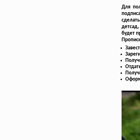
Для по
подпис
сделать
детсад,
будет п
Прописк
Завес
Зарег
Получ
Отдат
Получ
Оформ