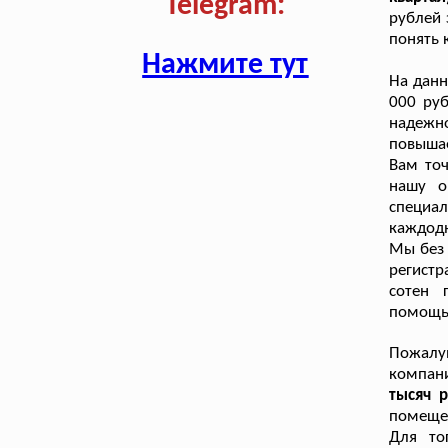
Telegram:
рублей 
понять 
Нажмите тут
На дан
000 руб
надежн
повышае
Вам точ
нашу о
специ
каждод
Мы без 
регистр
сотен 
помощь
Пожалуй
компан
тысяч 
помещен
Для то